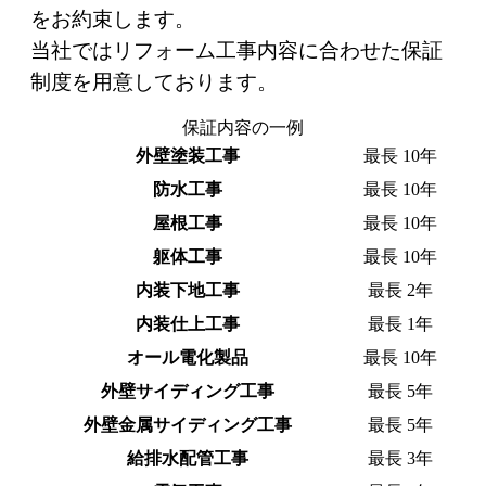
をお約束します。
当社ではリフォーム工事内容に合わせた保証
制度を用意しております。
保証内容の一例
外壁塗装工事
最長 10年
防水工事
最長 10年
屋根工事
最長 10年
躯体工事
最長 10年
内装下地工事
最長 2年
内装仕上工事
最長 1年
オール電化製品
最長 10年
外壁サイディング工事
最長 5年
外壁金属サイディング工事
最長 5年
給排水配管工事
最長 3年